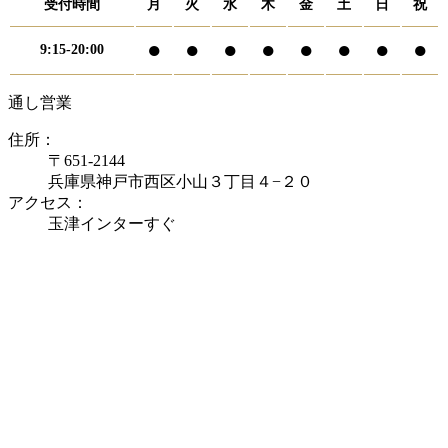
受付時間
月
火
水
木
金
土
日
祝
●
●
●
●
●
●
●
●
9:15-20:00
通し営業
住所：
〒651-2144
兵庫県神戸市西区小山３丁目４−２０
アクセス：
玉津インターすぐ