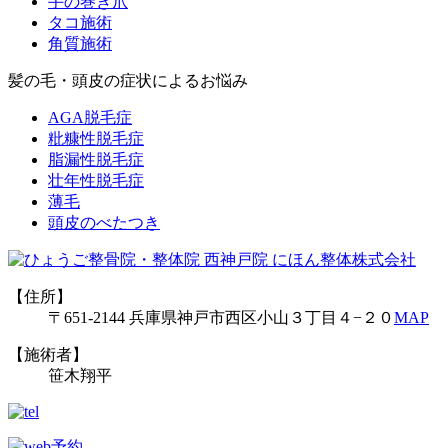
手の巻き爪
タコ施術
角質施術
髪の毛・頭皮の症状によるお悩み
AGA脱毛症
粃糠性脱毛症
脂漏性脱毛症
壮年性脱毛症
薄毛
頭皮のべたつき
【住所】
〒651-2144 兵庫県神戸市西区小山３丁目４−２０
MAP
【施術者】
笹木翔平