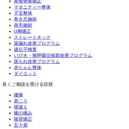
産後骨盤矯正
マタニティー整体
子宝整体
巻き爪施術
発毛施術
O脚矯正
ストレートネック
尿漏れ改善プログラム
遺伝子検査
いびき・無呼吸症候群改善プログラム
尿もれ改善プログラム
赤ちゃん整体
ダイエット
良くご相談を受ける症状
腰痛
肩こり
寝違え
膝の痛み
猫背矯正
五十肩