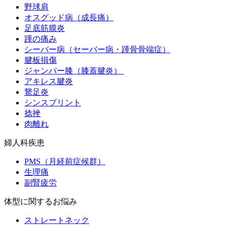
野球肩
オスグッド病（成長痛）
足底筋膜炎
踵の痛み
シーバー病（セーバー病・踵骨骨端症）
腱板損傷
ジャンパー膝（膝蓋腱炎）
アキレス腱炎
鵞足炎
シンスプリント
捻挫
肉離れ
婦人科疾患
PMS（月経前症候群）
生理痛
副腎疲労
体型に関するお悩み
ストレートネック