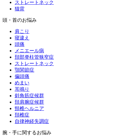
ストレートネック
猫背
頭・首のお悩み
肩こり
寝違え
頭痛
メニエール病
頚部脊柱管狭窄症
ストレートネック
顎関節症
偏頭痛
めまい
耳鳴り
斜角筋症候群
頚肩腕症候群
頸椎ヘルニア
頚椎症
自律神経失調症
腕・手に関するお悩み