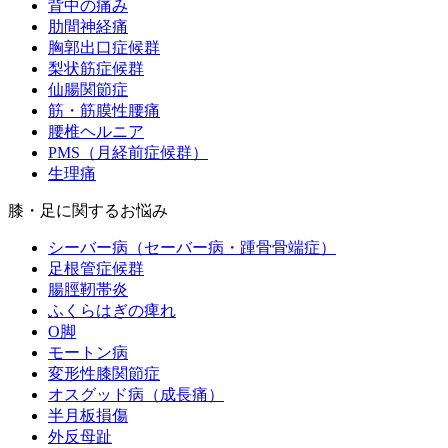
背中の痛み
肋間神経痛
胸郭出口症候群
梨状筋症候群
仙腸関節症
筋・筋膜性腰痛
腰椎ヘルニア
PMS（月経前症候群）
生理痛
膝・足に関するお悩み
シーバー病（セーバー病・踵骨骨端症）
足根管症候群
腸脛靭帯炎
ふくらはぎの痺れ
O脚
モートン病
変形性膝関節症
オスグッド病（成長痛）
半月板損傷
外反母趾