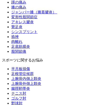
踵の痛み
膝の痛み
ジャンパー膝（膝蓋腱炎）
変形性股関節症
アキレス腱炎
鵞足炎
シンスプリント
捻挫
肉離れ
足底筋膜炎
股関節痛
スポーツに関するお悩み
半月板損傷
足根管症候群
上腕骨内側上顆炎
上腕骨外側上顆炎
腸脛靭帯炎
テニス肘
ゴルフ肘
野球肘