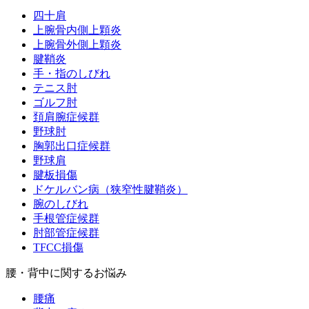
四十肩
上腕骨内側上顆炎
上腕骨外側上顆炎
腱鞘炎
手・指のしびれ
テニス肘
ゴルフ肘
頚肩腕症候群
野球肘
胸郭出口症候群
野球肩
腱板損傷
ドケルバン病（狭窄性腱鞘炎）
腕のしびれ
手根管症候群
肘部管症候群
TFCC損傷
腰・背中に関するお悩み
腰痛