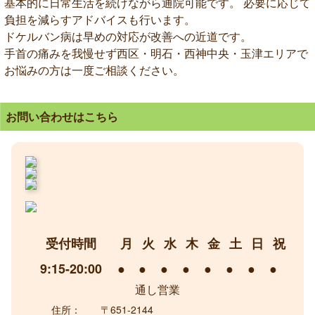
基本的に日常生活を続けながら通院可能です。 必要に応じて
負担を減らすアドバイスも行います。
ドケルバン病は早めの対応が改善への近道です。
手首の痛みを我慢せず西区・明石・西神中央・玉津エリアで
お悩みの方は一度ご相談ください。
お問い合わせはこちら
受付時間
月
火
水
木
金
土
日
祝
9:15-20:00
●
●
●
●
●
●
●
●
通し営業
住所：
〒651-2144