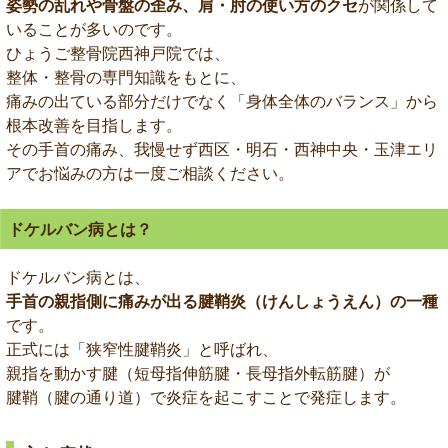
姿勢の乱れや骨盤の歪み、肩・肘の使い方のクセ
が関係して
いることが多いのです。
ひょうご整骨院西神戸院では、
整体・整骨の専門知識をもとに、
痛みの出ている部分だけでなく「身体全体のバランス」から
根本改善を目指します。
その手首の痛み、我慢せず西区・明石・西神中央・玉津エリ
アでお悩みの方は一度ご相談ください。
ドケルバン病とは？
ドケルバン病とは、
手首の親指側に痛みが出る腱鞘炎（けんしょうえん）の一種
です。
正式には「狭窄性腱鞘炎」と呼ばれ、
親指を動かす腱（短母指伸筋腱・長母指外転筋腱）が
腱鞘（腱の通り道）で炎症を起こすことで発症します。