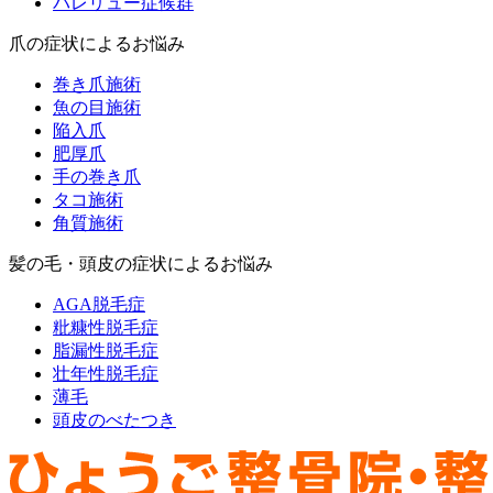
バレリュー症候群
爪の症状によるお悩み
巻き爪施術
魚の目施術
陥入爪
肥厚爪
手の巻き爪
タコ施術
角質施術
髪の毛・頭皮の症状によるお悩み
AGA脱毛症
粃糠性脱毛症
脂漏性脱毛症
壮年性脱毛症
薄毛
頭皮のべたつき