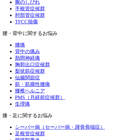
腕のしびれ
手根管症候群
肘部管症候群
TFCC損傷
腰・背中に関するお悩み
腰痛
背中の痛み
肋間神経痛
胸郭出口症候群
梨状筋症候群
仙腸関節症
筋・筋膜性腰痛
腰椎ヘルニア
PMS（月経前症候群）
生理痛
膝・足に関するお悩み
シーバー病（セーバー病・踵骨骨端症）
足根管症候群