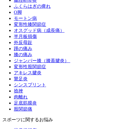
腸脛靭帯炎
ふくらはぎの痺れ
O脚
モートン病
変形性膝関節症
オスグッド病（成長痛）
半月板損傷
外反母趾
踵の痛み
膝の痛み
ジャンパー膝（膝蓋腱炎）
変形性股関節症
アキレス腱炎
鵞足炎
シンスプリント
捻挫
肉離れ
足底筋膜炎
股関節痛
スポーツに関するお悩み