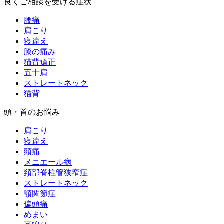
良くご相談を受ける症状
腰痛
肩こり
寝違え
膝の痛み
猫背矯正
五十肩
ストレートネック
猫背
頭・首のお悩み
肩こり
寝違え
頭痛
メニエール病
頚部脊柱管狭窄症
ストレートネック
顎関節症
偏頭痛
めまい