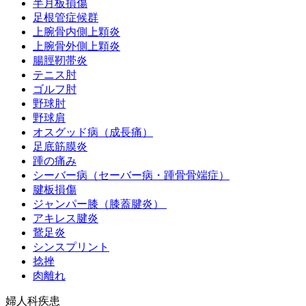
半月板損傷
足根管症候群
上腕骨内側上顆炎
上腕骨外側上顆炎
腸脛靭帯炎
テニス肘
ゴルフ肘
野球肘
野球肩
オスグッド病（成長痛）
足底筋膜炎
踵の痛み
シーバー病（セーバー病・踵骨骨端症）
腱板損傷
ジャンパー膝（膝蓋腱炎）
アキレス腱炎
鵞足炎
シンスプリント
捻挫
肉離れ
婦人科疾患