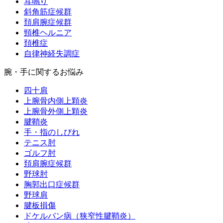
耳鳴り
斜角筋症候群
頚肩腕症候群
頸椎ヘルニア
頚椎症
自律神経失調症
腕・手に関するお悩み
四十肩
上腕骨内側上顆炎
上腕骨外側上顆炎
腱鞘炎
手・指のしびれ
テニス肘
ゴルフ肘
頚肩腕症候群
野球肘
胸郭出口症候群
野球肩
腱板損傷
ドケルバン病（狭窄性腱鞘炎）